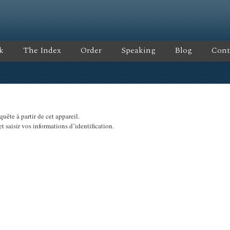
k
The Index
Order
Speaking
Blog
Cont
uête à partir de cet appareil.
et saisir vos informations d’identification.